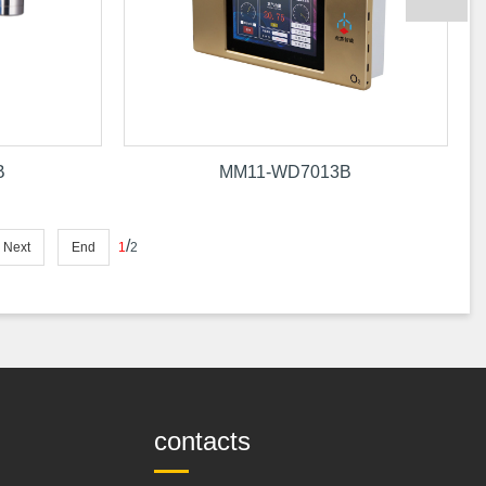
B
MM11-WD7013B
/
Next
End
1
2
contacts