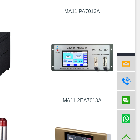
A
MA11-PA7013A
hw
18
A
MA11-2EA7013A
获